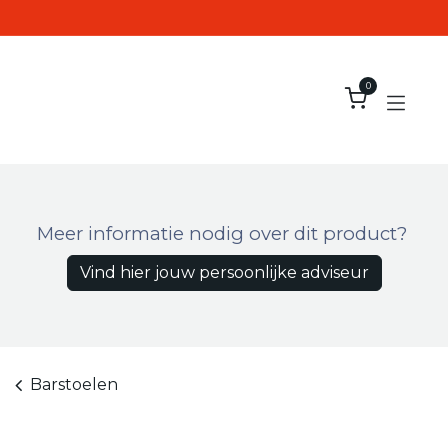
Overslaan naar inhoud
0
Meer informatie nodig over dit product?
Vind hier jouw persoonlijke adviseur
Barstoelen