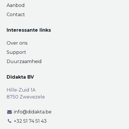
Aanbod
Contact
Interessante links
Over ons
Support
Duurzaamheid
Didakta BV
Hille-Zuid 1A
8750 Zwevezele
info@didakta.be
+32 51 74 51 43