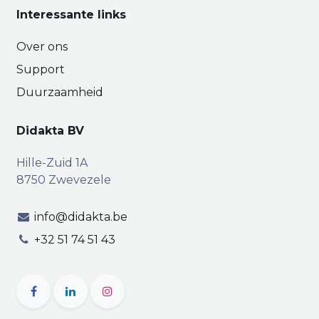
Interessante links
Over ons
Support
Duurzaamheid
Didakta BV
Hille-Zuid 1A
8750 Zwevezele
info@didakta.be
+32 51 74 51 43