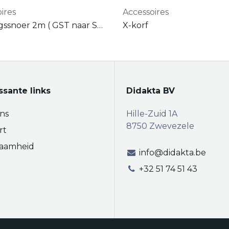
ires
Accessoires
Voedingssnoer 2m ( GST naar Stekker )
X-korf
ssante links
Didakta BV
ns
Hille-Zuid 1A
8750 Zwevezele
rt
aamheid
info@didakta.be
+32 51 74 51 43