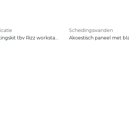
icatie
Scheidingswanden
Verlichtingskit tbv Rizz workstation