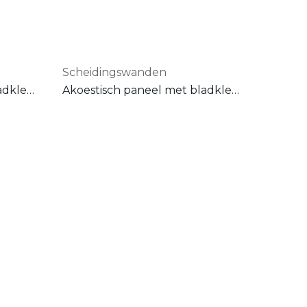
Scheidingswanden
Akoestisch paneel met bladklem A
Akoestisch paneel met bladklem B