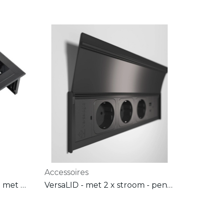
Accessoires
VersaNET Inbouwmodule met 3x stroom 240V - Met BE/FR penaarde - INCLUSIEF 2m voedingssnoer - WIT
VersaLID - met 2 x stroom - penaarde ( Wit - zwart - alu )