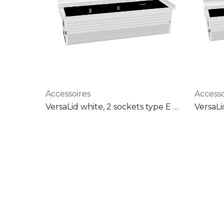
Accessoires
Accesso
VersaLid white, 2 sockets type E + 1 USB 5v (A+C)+ power cable gst 500 mm