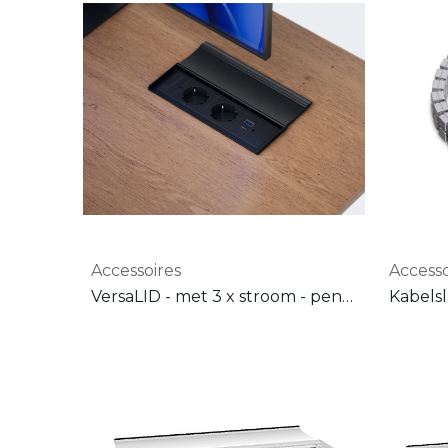
Accessoires
Accesso
VersaLID - met 3 x stroom - penaarde ( Wit - zwart - alu )
Kabels