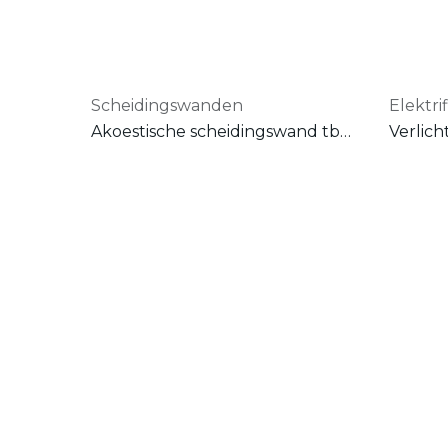
Scheidingswanden
Elektrif
Akoestische scheidingswand tbv Rizz workstation