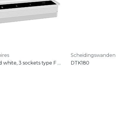
ires
Scheidingswanden
VersaLid white, 3 sockets type F + 1 USB 5v (A+C)+ power cable gst 500 mm
DTK180