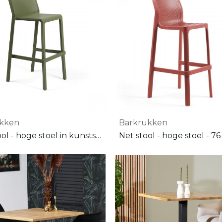
ukken
Barkrukken
Trill Stool - hoge stoel in kunststof
Net stool - hoge stoel - 7