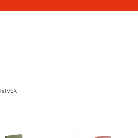
Realisaties
Contact
ten
let
VEX