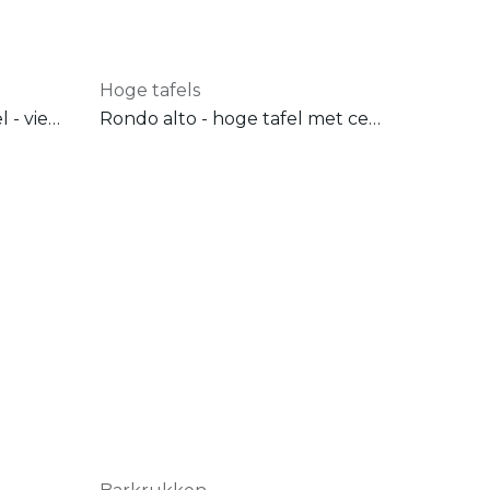
Hoge tafels
Statafel - H-poot onderstel - vierkante poten 30x30 mm
Rondo alto - hoge tafel met centrale poot