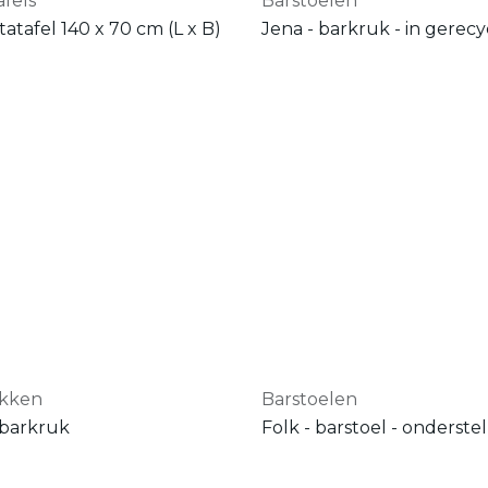
fels
Barstoelen
statafel 140 x 70 cm (L x B)
ukken
Barstoelen
barkruk