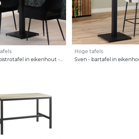
afels
Hoge tafels
Sven - bistrotafel in eikenhout - 80 x 80 x 75 cm (L x B x H)