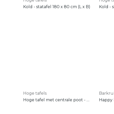
Hoge tafels
Hoge ta
Kold - statafel 180 x 80 cm (L x B)
Kold - 
Hoge tafels
Barkr
Hoge tafel met centrale poot - ø 80 cm x 110 cm (ø x H)
Happy 