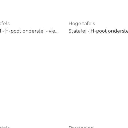
fels
Hoge tafels
Statafel - H-poot onderstel - vierkante poten 50x50 mm