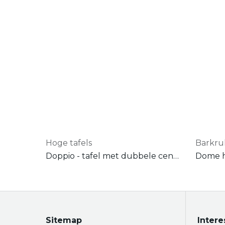
Hoge tafels
Barkr
Doppio - tafel met dubbele centrale poot - met rechthoekig onderstel - hoogte 110 cm
Dome h
Sitemap
Intere