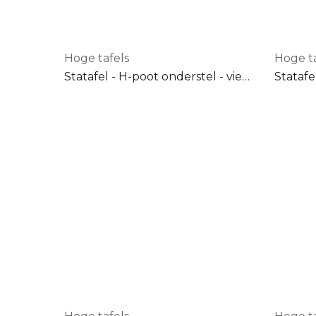
Hoge tafels
Hoge ta
Statafel - H-poot onderstel - vierkante poten 50x50 mm - HPL