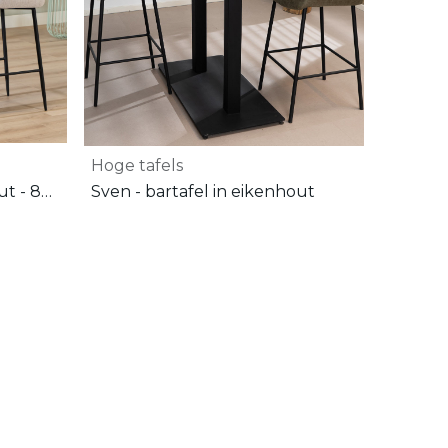
Hoge tafels
Sven - bartafel in eikenhout - 80 x 80 x 108 cm (L x B x H)
Sven - bartafel in eikenhout