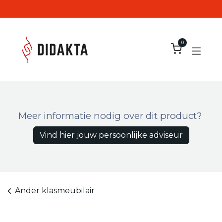
Overslaan naar inhoud
0
Meer informatie nodig over dit product?
Vind hier jouw persoonlijke adviseur
Ander klasmeubilair