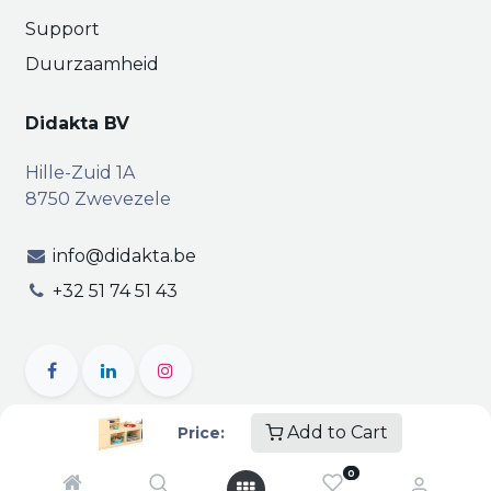
Support
Duurzaamheid
Didakta BV
Hille-Zuid 1A
8750 Zwevezele
info@didakta.be
+32 51 74 51 43
Add to Cart
Price:
Copyright © Didakta
Privacy
|
Vertrouwelijkheid
|
0
Algemene voorwaarden
| BTW BE 0471.695.162