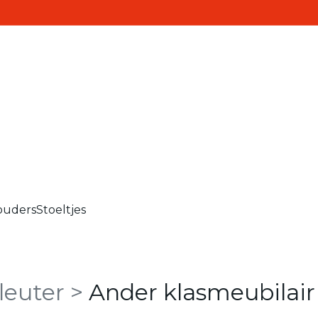
Realisaties
Contact
ten
ouders
Stoeltjes
leuter
>
Ander klasmeubilair