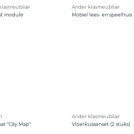
klasmeubilair
Ander klasmeubilair
st module
Mobiel lees- en speelhuis
n
Ander klasmeubilair
at "City Map"
Vloerkussenset (2 stuks)