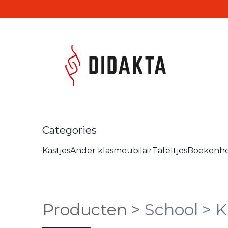
Overslaan naar inhoud
Produc
Categories
Kastjes
Ander klasmeubilair
Tafeltjes
Boekenh
Producten
>
School
> K