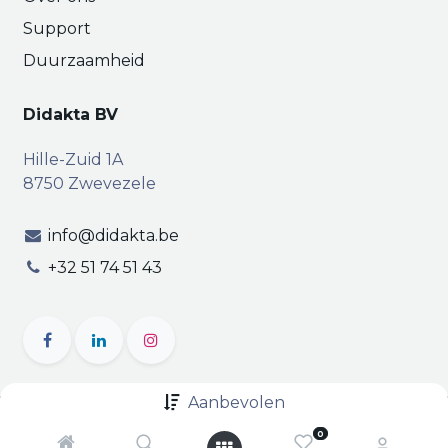
Support
Duurzaamheid
Didakta BV
Hille-Zuid 1A
8750 Zwevezele
info@didakta.be
+32 51 74 51 43
Aanbevolen
Copyright © Didakta
Privacy
|
Vertrouwelijkheid
|
0