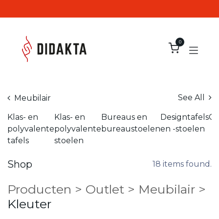
Overslaan naar inhoud
0
See All
Meubilair
Klas- en
Klas- en
Bureaus en
Designtafels
Op
polyvalente
polyvalente
bureaustoelen
en -stoelen
tafels
stoelen
Shop
18 items found.
Producten
>
Outlet
>
Meubilair
>
Kleuter