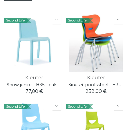
Second Life
Second Life
Kleuter
Kleuter
Snow junior - H35 - pakket 3 stuks
Sinus 4-pootsstoel - H34 - pakket 6 stuks
77,00
€
238,00
€
Second Life
Second Life