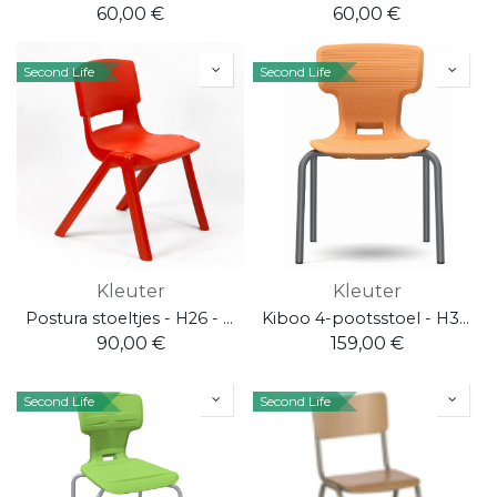
60,00
€
60,00
€
Second Life
Second Life
Kleuter
Kleuter
Postura stoeltjes - H26 - pakket 6 stuks
Kiboo 4-pootsstoel - H35 - pakket 4 stuks - oranje
90,00
€
159,00
€
Second Life
Second Life