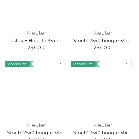
Kleuter
Kleuter
Postura+ Hoogte 35 cm Orange Burst
Stoel C7540 hoogte 34cm - Onderstel: RAL2004 zuiver oranje - Decor: HPL beuk
25,00
€
25,00
€
Second Life
Second Life
Kleuter
Kleuter
Stoel C7540 hoogte 34cm - Onderstel: RAL 6018 Geelgroen - Decor: HPL beuk
Stoel C7540 hoogte 30cm - Onderstel: RAL 6018 Geelgroen - Decor: HPL beuk