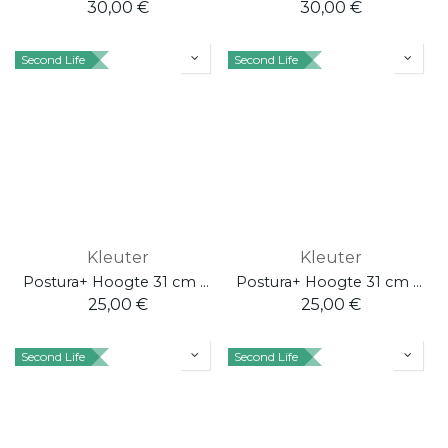
30,00
€
30,00
€
Second Life
Second Life
Kleuter
Kleuter
Postura+ Hoogte 31 cm Grape Crush
Postura+ Hoogte 31 cm Orange Burst
25,00
€
25,00
€
Second Life
Second Life