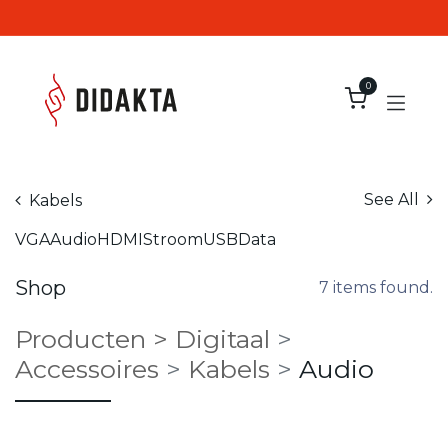
Overslaan naar inhoud
0
See All
Kabels
VGA
Audio
HDMI
Stroom
USB
Data
Shop
7 items found.
Producten
>
Digitaal
>
Accessoires
>
Kabels
>
Audio