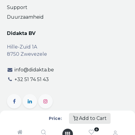
Support
Duurzaamheid
Didakta BV
Hille-Zuid 1A
8750 Zwevezele
info@didakta.be
+32 51 74 51 43
Add to Cart
Price:
Copyright © Didakta
Privacy
|
Vertrouwelijkheid
|
0
Algemene voorwaarden
| BTW BE 0471.695.162