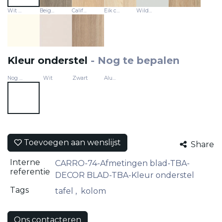
Wit prime (nieuwe lijn 2025)
Beige (nieuwe lijn 2025)
Californische notelaar (nieuwe lijn 2025)
Eik chocolade (nieuwe lijn 2025)
Wilde zomereik (nieuwe lijn 2025)
Kleur onderstel
-
Nog te bepalen
Nog te bepalen
Wit
Zwart
Aluminium
Toevoegen aan wenslijst
Share
Interne
CARRO-74-Afmetingen blad-TBA-
referentie
DECOR BLAD-TBA-Kleur onderstel
Tags
tafel
,
kolom
Ons contacteren