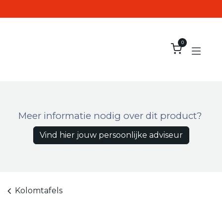
Overslaan naar inhoud
0
Meer informatie nodig over dit product?
Vind hier jouw persoonlijke adviseur
Kolomtafels