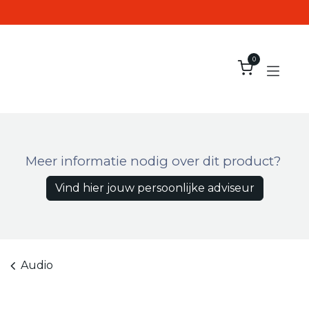
Overslaan naar inhoud
0
Meer informatie nodig over dit product?
Vind hier jouw persoonlijke adviseur
Audio