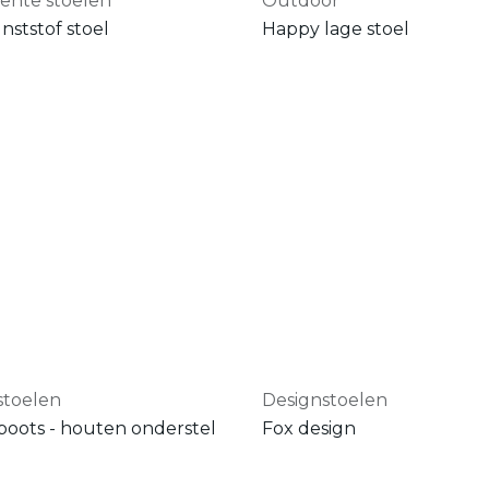
lente stoelen
Outdoor
unststof stoel
Happy lage stoel
stoelen
Designstoelen
-poots - houten onderstel
Fox design