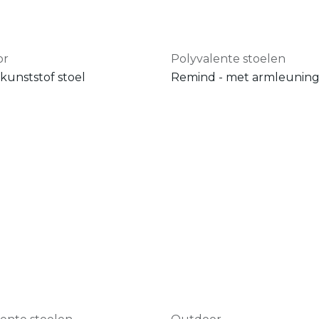
or
Polyvalente stoelen
kunststof stoel
Remind - met armleunin