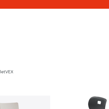
Realisaties
Contact
ten
let
VEX