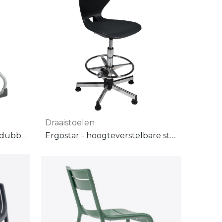
Draaistoelen
Ergostar - sledestoel met dubbelwandige kunststof zitschaal
Ergostar - hoogteverstelbare stoel - op steldoppen