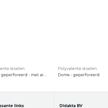
lente stoelen
Polyvalente stoelen
Dome - geperforeerd - met armleuningen
Dome - geperforeerd
ssante links
Didakta BV