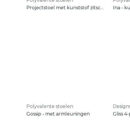
Polyvalente stoelen
Polyva
Projectstoel met kunststof zitschaal
Ina - k
Polyvalente stoelen
Design
Gossip - met armleuningen
Gliss 4