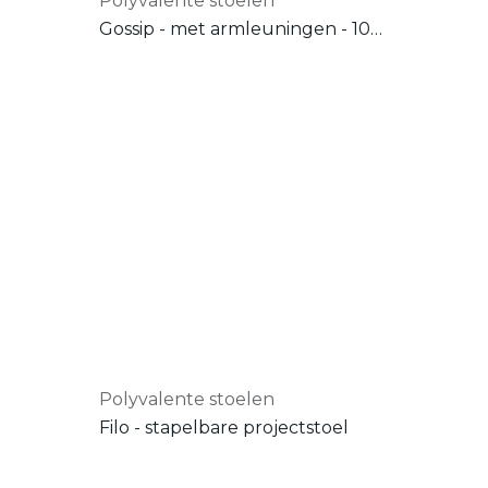
Polyvalente stoelen
Gossip - met armleuningen - 100% recycled material
Polyvalente stoelen
Filo - stapelbare projectstoel