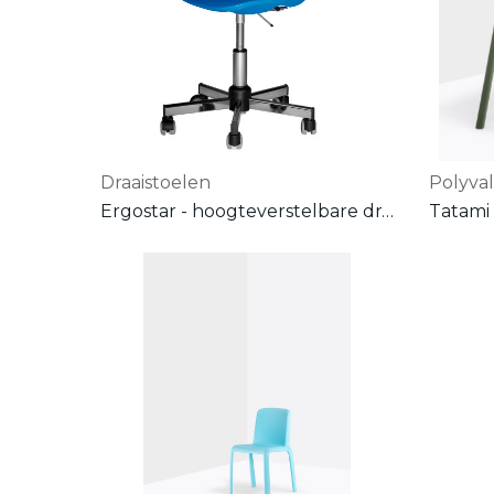
Draaistoelen
Polyva
Ergostar - hoogteverstelbare draaistoel op wielen - met dubbelwandige kunststof zitschaal