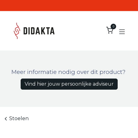
Overslaan naar inhoud
0
Meer informatie nodig over dit product?
Vind hier jouw persoonlijke adviseur
Stoelen