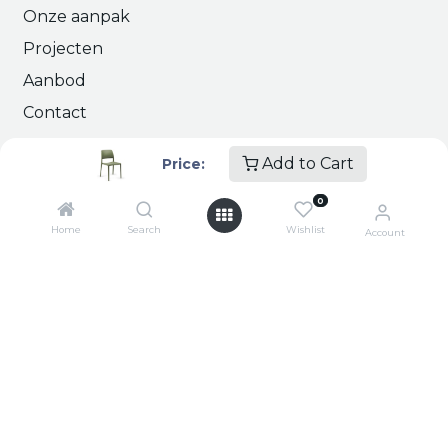
Onze aanpak
Projecten
Aanbod
Contact
Add to Cart
Price:
Interessante links
0
Over ons
Home
Search
Wishlist
Account
Support
Duurzaamheid
Didakta BV
Hille-Zuid 1A
8750 Zwevezele