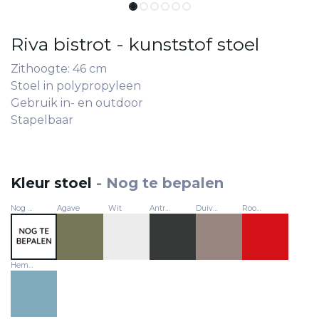
Riva bistrot - kunststof stoel
Zithoogte: 46 cm
Stoel in polypropyleen
Gebruik in- en outdoor
Stapelbaar
Kleur stoel
-
Nog te bepalen
Nog te bepalen
Agave
Wit
Antraciet
Duivengrijs (Tortora)
Rood (Rosso)
Hemelsblauw (Celeste)