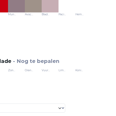
Munt - U19006
Avocado - U19503
Bladgroen - U19502
Pacific - U18079
Hemelsblauw - U18068
flade
-
Nog te bepalen
Zonnegeel
Oranje
Vuurrood
Limoengroen
Koningsblauw