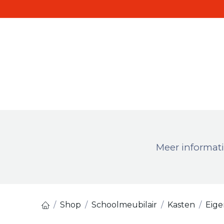
Overslaan naar inhoud
P
Meer informati
Shop
Schoolmeubilair
Kasten
Eig