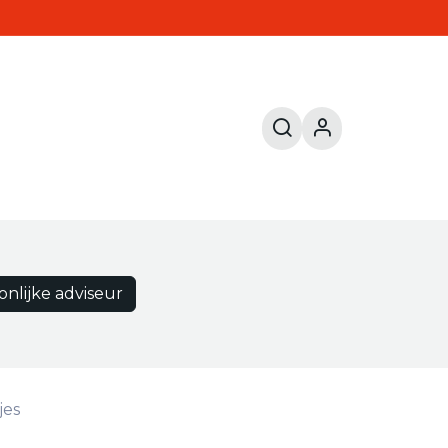
onlijke adviseur
jes