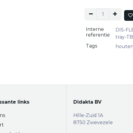
Interne
DIS-FL
referentie
tray-
Tags
houten
ssante links
Didakta BV
ns
Hille-Zuid 1A
8750 Zwevezele
rt