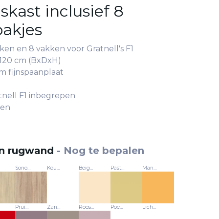
kast inclusief 8
bakjes
ken en 8 vakken voor Gratnell's F1
x 120 cm (BxDxH)
m fijnspaanplaat
tnell F1 inbegrepen
ren
en rugwand
-
Nog te bepalen
Sonoma-eik - 577
Koud wit - 121
Beige - U16007
Pastelgeel - U15559
Mango - U15246
Pruim - U17505
Zandgrijs - U16001
Roos - U17501
Poeder - U16037
Lichtgrijs - 314