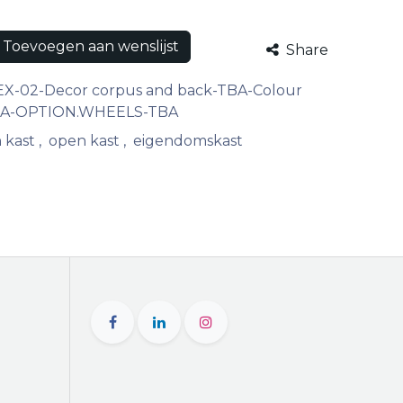
Toevoegen aan wenslijst
Share
EX-02-Decor corpus and back-TBA-Colour
TBA-OPTION.WHEELS-TBA
 kast
,
open kast
,
eigendomskast