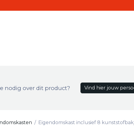
Realisaties
Contact
roducten
e nodig over dit product?
Vind hier jouw perso
endomskasten
Eigendomskast inclusief 8 kunststofbak