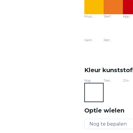
Muisgrijs - Y278
Sterfruit - U19500
Appelgroen - U19501
Gentiaanblauw - U18059
Petrolblauw - 244
Kleur kunststo
Nog te bepalen
Transparant
Zilvergrijs
Optie wielen