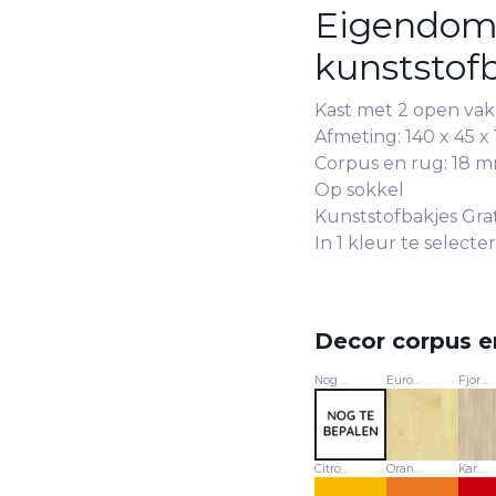
Eigendoms
kunststof
Kast met 2 open vak
Afmeting: 140 x 45 
Corpus en rug: 18 m
Op sokkel
Kunststofbakjes Gra
In 1 kleur te selecte
Decor corpus 
Nog te bepalen
Europese esdoorn - 463
Fjordbeuk - 24029
Citroengeel - U15579
Oranje - U16010
Karmijnrood - U17005