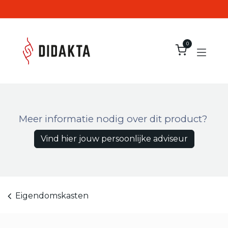
Overslaan naar inhoud
0
Meer informatie nodig over dit product?
Vind hier jouw persoonlijke adviseur
Eigendomskasten