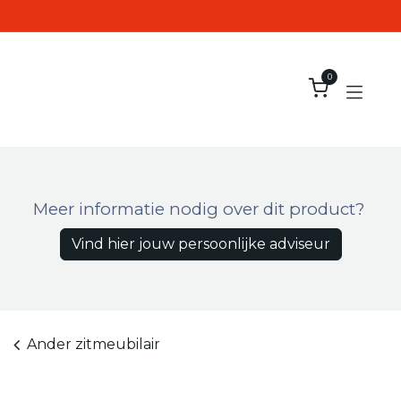
Overslaan naar inhoud
0
Meer informatie nodig over dit product?
Vind hier jouw persoonlijke adviseur
Ander zitmeubilair