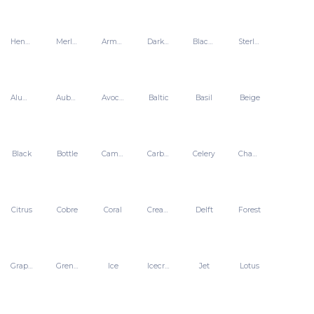
Henna green
Merlot
Army green
Dark ash
Black pearl
Sterling
Aluminium
Aubergine
Avocado
Baltic
Basil
Beige
Black
Bottle
Camel
Carbon
Celery
Champagne
Citrus
Cobre
Coral
Cream
Delft
Forest
Graphite
Grenadine
Ice
Icecream
Jet
Lotus