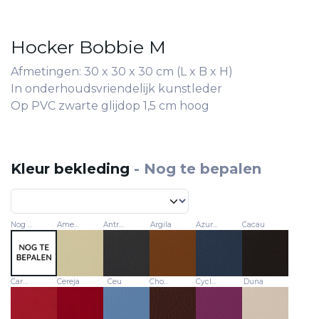
Hocker Bobbie M
Afmetingen: 30 x 30 x 30 cm (L x B x H)
In onderhoudsvriendelijk kunstleder
Op PVC zwarte glijdop 1,5 cm hoog
Kleur bekleding
-
Nog te bepalen
Nog te bepalen
Amendor
Antracite
Argila
Azurite
Cacau
Carmin
Cereja
Ceu
Chocolate
Cyclame
Duna