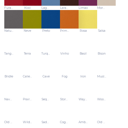
Furacao
Kiwi
Laguna
Laranja
Limao
Morango
Natural
Neve
Preto
Primavera
Rosa
Salsa
Tangerina
Terra
Turquesa
Vinho
Basil
Bison
Bridle
Caliente
Cave
Fog
Iron
Muslin
Navajo
Prairie
Sequoia
Stormy
Waylan
Woodbine
Old yellow
Wild oats
Saddle brown
Cognac
Amber
Old green