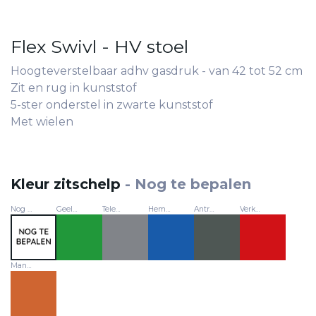
Flex Swivl - HV stoel
Hoogteverstelbaar adhv gasdruk - van 42 tot 52 cm
Zit en rug in kunststof
5-ster onderstel in zwarte kunststof
Met wielen
Kleur zitschelp
-
Nog te bepalen
Nog te bepalen
Geelgroen - RAL 6018
Telegrijs - RAL 7047
Hemelsblauw - RAL 5015
Antraciet - RAL 7012
Verkeersrood - RAL 3020
Mangohout