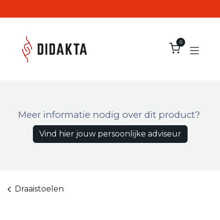
Overslaan naar inhoud
0
Meer informatie nodig over dit product?
Vind hier jouw persoonlijke adviseur
Draaistoelen