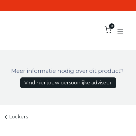
Overslaan naar inhoud
0
Meer informatie nodig over dit product?
Vind hier jouw persoonlijke adviseur
Lockers