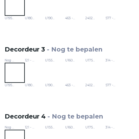
U19503 - Avocado
U18079 - Pacific
U19006 - Munt
463 - Europese esdoorn
24029 - Fjordbeuk
577 - Sonoma-eik
Decordeur 3
-
Nog te bepalen
Nog te bepalen
121 - Koud wit
U15559 - Pastelgeel
U16001 - Zandgrijs
U17501 - Roos
314 - Lichtgrijs
U19503 - Avocado
U18079 - Pacific
U19006 - Munt
463 - Europese esdoorn
24029 - Fjordbeuk
577 - Sonoma-eik
Decordeur 4
-
Nog te bepalen
Nog te bepalen
121 - Koud wit
U15559 - Pastelgeel
U16001 - Zandgrijs
U17501 - Roos
314 - Lichtgrijs