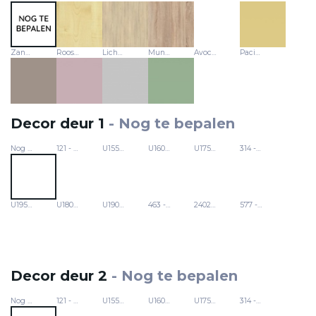
Zandgrijs - U16001
Roos - U17501
Lichtgrijs - 314
Munt - U19006
Avocado - U19503
Pacific - U18079
Decor deur 1
-
Nog te bepalen
Nog te bepalen
121 - Koud wit
U15559 - Pastelgeel
U16001 - Zandgrijs
U17501 - Roos
314 - Lichtgrijs
U19503 - Avocado
U18079 - Pacific
U19006 - Munt
463 - Europese esdoorn
24029 - Fjordbeuk
577 - Sonoma-eik
Decor deur 2
-
Nog te bepalen
Nog te bepalen
121 - Koud wit
U15559 - Pastelgeel
U16001 - Zandgrijs
U17501 - Roos
314 - Lichtgrijs