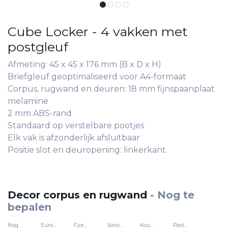
Cube Locker - 4 vakken met
postgleuf
Afmeting: 45 x 45 x 176 mm (B x D x H)
Briefgleuf geoptimaliseerd voor A4-formaat
Corpus, rugwand en deuren: 18 mm fijnspaanplaat
melamine
2 mm ABS-rand
Standaard op verstelbare pootjes
Elk vak is afzonderlijk afsluitbaar
Positie slot en deuropening: linkerkant
Decor corpus en rugwand
-
Nog te
bepalen
Nog te bepalen
Europese esdoorn - 463
Fjordbeuk - 24029
Sonoma-eik - 577
Koud wit - 121
Pastelgeel - U15559