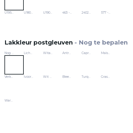
U19503 - Avocado
U18079 - Pacific
U19006 - Munt
463 - Europese esdoorn
24029 - Fjordbeuk
577 - Sonoma-eik
Lakkleur postgleuven
-
Nog te bepalen
Nog te bepalen
Lichtgrijs - RAL 7035
Witaluminium - RAL 9006
Antraciet metal
Capriblauw - RAL 5019
Maïsgeel - RAL 1006
Verkeerspurper - RAL 4006
Ivoorkleurig - RAL 1015
Wit - RAL 9010
Bleekgroen - RAL 6021
Turquoise - RAL 5021
Grasgroen - RAL 6018
Warmgrijs - RAL 7032