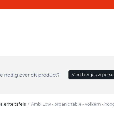
Realisaties
Contact
ten
e nodig over dit product?
Vind hier jouw perso
alente tafels
Ambi Low - organic table - volkern - hoo