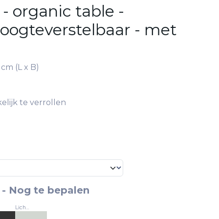
 organic table -
hoogteverstelbaar - met
cm (L x B)
lijk te verrollen
-
Nog te bepalen
Lichtgrijs - RAL 7035