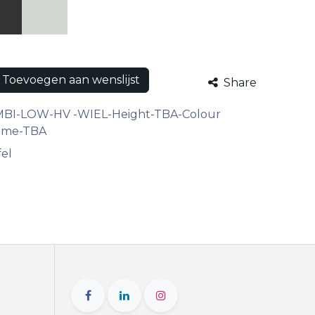
Toevoegen aan wenslijst
Share
BI-LOW-HV -WIEL-Height-TBA-Colour
ame-TBA
fel