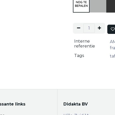
Interne
AM
referentie
fr
Tags
ta
ssante links
Didakta BV