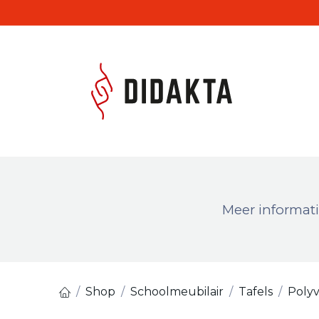
Overslaan naar inhoud
Produc
Meer informati
Shop
Schoolmeubilair
Tafels
Polyv