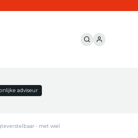
onlijke adviseur
gteverstelbaar - met wiel