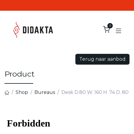
Overslaan naar inhoud
0
Terug naar aanbod
Product
Shop
Bureaus
Desk D.80 W. 160 H. 74 D. 80