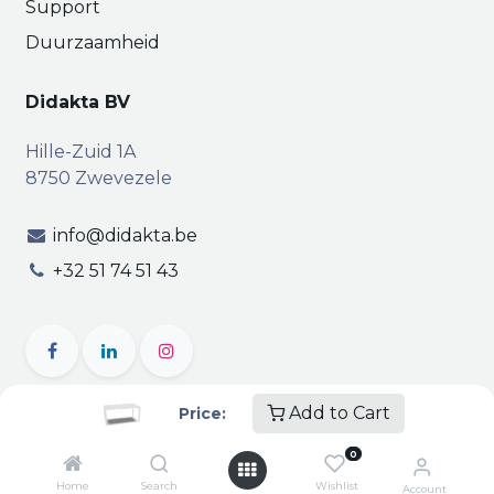
Support
Duurzaamheid
Didakta BV
Hille-Zuid 1A
8750 Zwevezele
info@didakta.be
+32 51 74 51 43
Add to Cart
Price:
Copyright © Didakta
Privacy
|
Vertrouwelijkheid
|
0
Algemene voorwaarden
| BTW BE 0471.695.162
Home
Search
Wishlist
Account