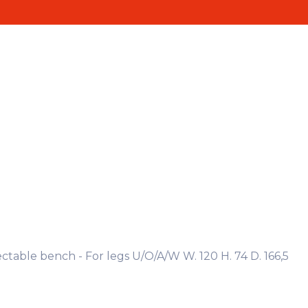
Realisaties
Contact
ten
ctable bench - For legs U/O/A/W W. 120 H. 74 D. 166,5