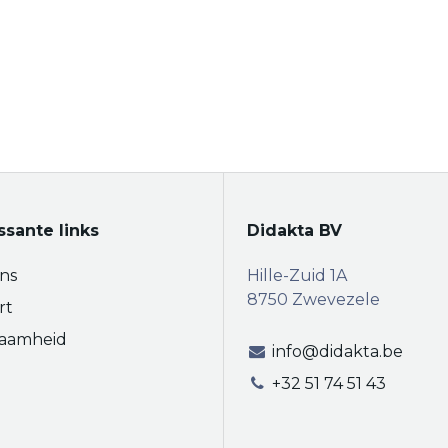
ssante links
Didakta BV
ns
Hille-Zuid 1A
8750 Zwevezele
rt
aamheid
info@didakta.be
+32 51 74 51 43