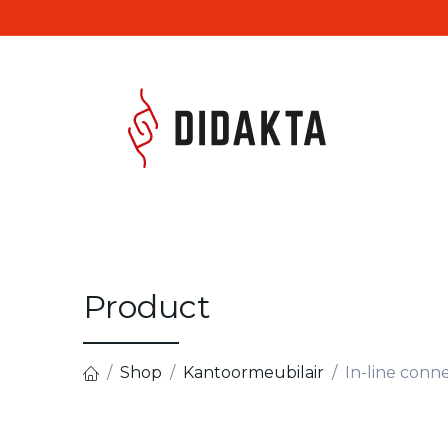
Overslaan naar inhoud
Produc
Product
Shop
Kantoormeubilair
In-line conne