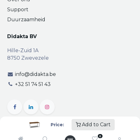
Support
Duurzaamheid
Didakta BV
Hille-Zuid 1A
8750 Zwevezele
info@didakta.be
+32 51 74 51 43
Add to Cart
Price:
Copyright © Didakta
Privacy
|
Vertrouwelijkheid
|
0