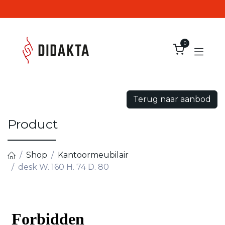
Overslaan naar inhoud
0
Terug naar aanbod
Product
Shop
Kantoormeubilair
desk W. 160 H. 74 D. 80