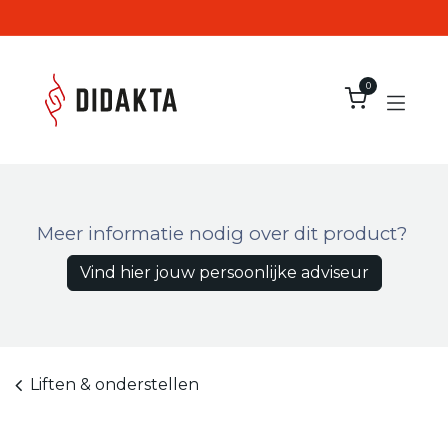
Overslaan naar inhoud
0
Meer informatie nodig over dit product?
Vind hier jouw persoonlijke adviseur
Liften & onderstellen