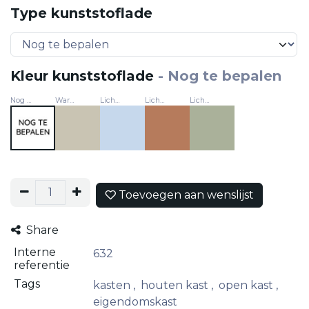
Type kunststoflade
Kleur kunststoflade
-
Nog te bepalen
Nog te bepalen
Warm grijs
Lichtblauw
Licht terracotta
Lichtgroen
Toevoegen aan wenslijst
Share
Interne
632
referentie
Tags
kasten
,
houten kast
,
open kast
,
eigendomskast