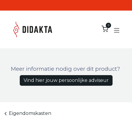
Overslaan naar inhoud
0
Meer informatie nodig over dit product?
Vind hier jouw persoonlijke adviseur
Eigendomskasten