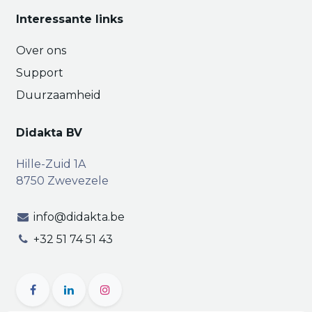
Interessante links
Over ons
Support
Duurzaamheid
Didakta BV
Hille-Zuid 1A
8750 Zwevezele
info@didakta.be
+32 51 74 51 43