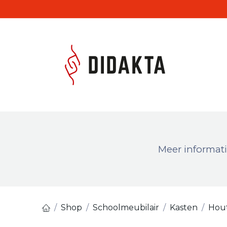
Overslaan naar inhoud
Produc
Meer informati
Shop
Schoolmeubilair
Kasten
Hout