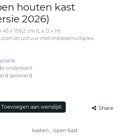
pen houten kast
rsie 2026)
 45 x 159,2 cm (L x D x H)
uten structuur met imitatiemultiplex
egplank
 de onderkant
erd geleverd
Toevoegen aan wenslijst
Share
kasten
,
open kast