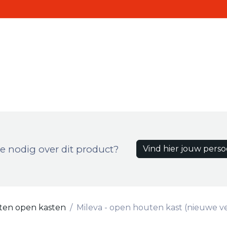
Realisaties
Contact
ten
e nodig over dit product?
Vind hier jouw perso
en open kasten
Mileva - open houten kast (nieuwe ve