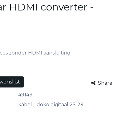
r HDMI converter -
ices zonder HDMI aansluiting
enslijst
Share
49143
kabel
,
doko digitaal 25-29