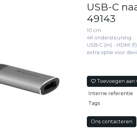
USB-C naa
49143
10 cm
4K ondersteuning
USB-C (m) - HDMI (f)
extra optie voor dev
Toevoegen aan w
Interne referentie
Tags
Ons contacteren