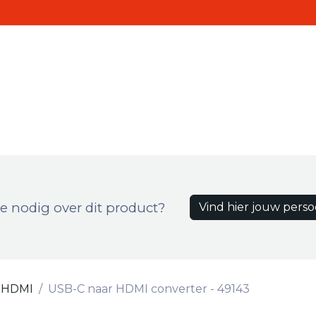
Realisaties
Contact
ten
e nodig over dit product?
Vind hier jouw perso
HDMI
USB-C naar HDMI converter - 49143