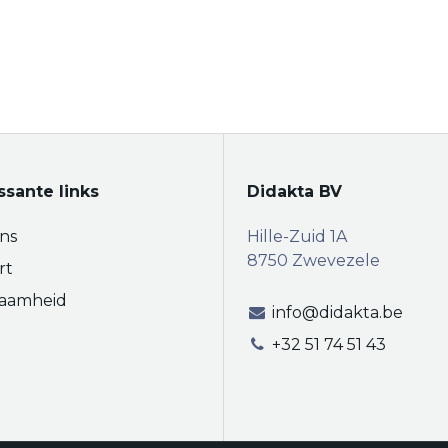
ssante links
Didakta BV
ns
Hille-Zuid 1A
8750 Zwevezele
rt
aamheid
info@didakta.be
+32 51 74 51 43