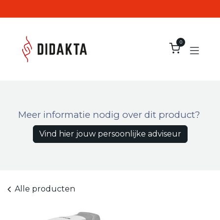
Overslaan naar inhoud
0
Meer informatie nodig over dit product?
Vind hier jouw persoonlijke adviseur
Alle producten