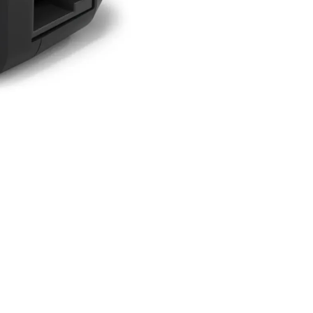
ssante links
Didakta BV
ns
Hille-Zuid 1A
8750 Zwevezele
rt