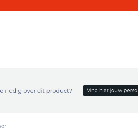
Realisaties
Contact
ten
e nodig over dit product?
Vind hier jouw perso
sor