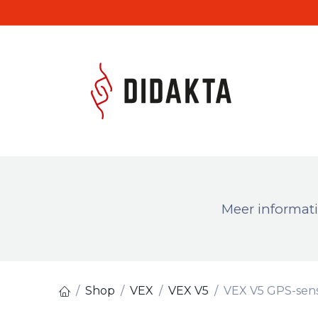
Overslaan naar inhoud
Produc
Meer informati
Shop
VEX
VEX V5
VEX V5 GPS-sen