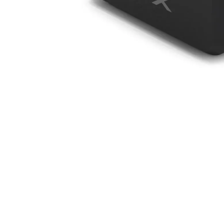
Sitemap
Intere
Home
Over o
Onze aanpak
Suppo