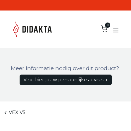
Overslaan naar inhoud
0
Meer informatie nodig over dit product?
Vind hier jouw persoonlijke adviseur
VEX V5