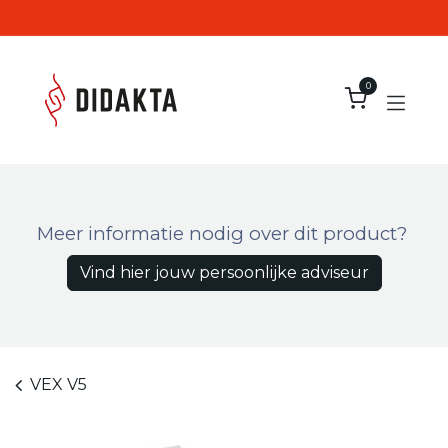
Overslaan naar inhoud
0
Meer informatie nodig over dit product?
Vind hier jouw persoonlijke adviseur
VEX V5