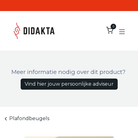
Overslaan naar inhoud
0
Meer informatie nodig over dit product?
Vind hier jouw persoonlijke adviseur
Plafondbeugels