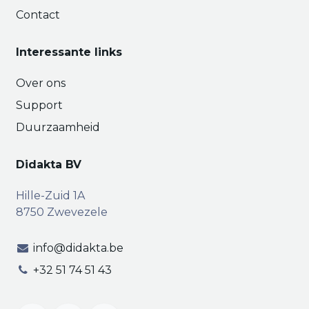
Contact
Interessante links
Over ons
Support
Duurzaamheid
Didakta BV
Hille-Zuid 1A
8750 Zwevezele
info@didakta.be
+32 51 74 51 43