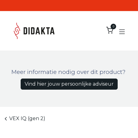
Overslaan naar inhoud
0
Meer informatie nodig over dit product?
Vind hier jouw persoonlijke adviseur
VEX IQ (gen 2)