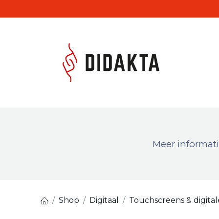
Overslaan naar inhoud
Produc
Meer informati
Shop
Digitaal
Touchscreens & digita