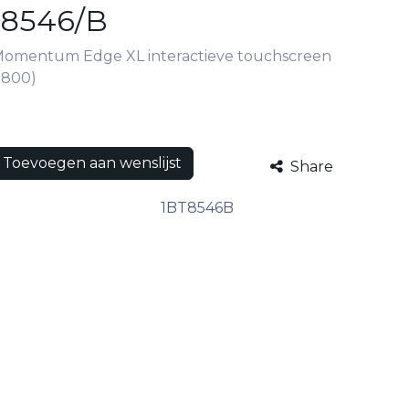
T8546/B
Momentum Edge XL interactieve touchscreen
 800)
Toevoegen aan wenslijst
Share
1BT8546B