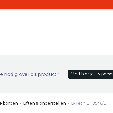
Realisaties
Contact
ten
e nodig over dit product?
Vind hier jouw perso
le borden
Liften & onderstellen
B-Tech BT8546/B