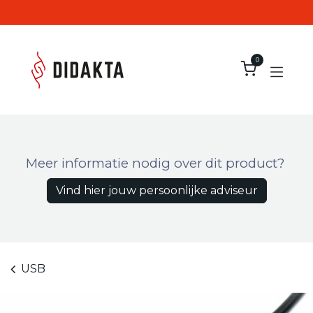
Overslaan naar inhoud
0
Meer informatie nodig over dit product?
Vind hier jouw persoonlijke adviseur
USB