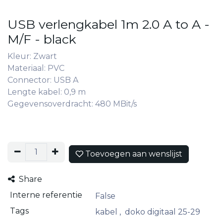
USB verlengkabel 1m 2.0 A to A -
M/F - black
Kleur: Zwart
Materiaal: PVC
Connector: USB A
Lengte kabel: 0,9 m
Gegevensoverdracht: 480 MBit/s
Toevoegen aan wenslijst
Share
Interne referentie
False
Tags
kabel
,
doko digitaal 25-29