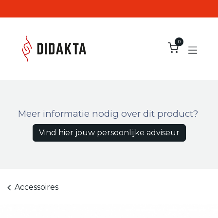
Overslaan naar inhoud
0
Meer informatie nodig over dit product?
Vind hier jouw persoonlijke adviseur
Accessoires