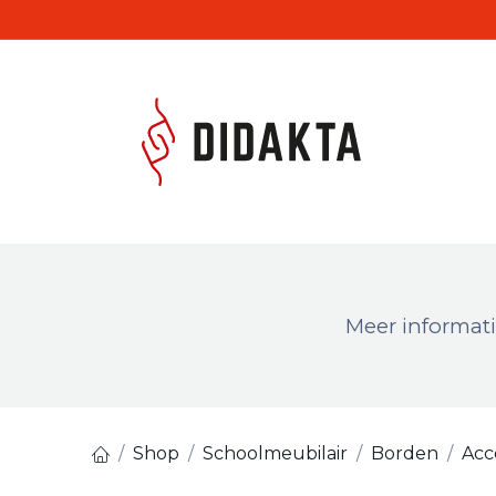
Overslaan naar inhoud
Produc
Meer informati
Shop
Schoolmeubilair
Borden
Acc