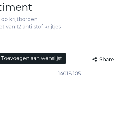
rtiment
op krijtborden
t van 12 anti-stof krijtjes
Toevoegen aan wenslijst
Share
14018.105