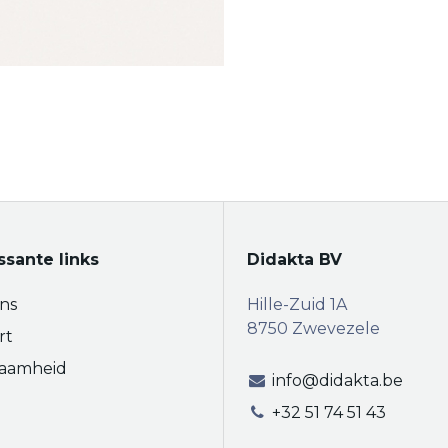
ssante links
Didakta BV
ns
Hille-Zuid 1A
8750 Zwevezele
rt
aamheid
info@didakta.be
+32 51 74 51 43