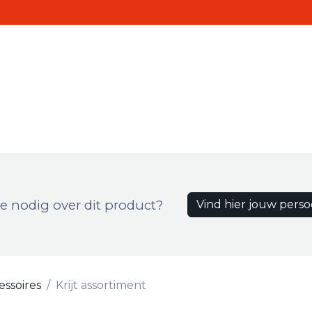
Realisaties
Contact
ten
e nodig over dit product?
Vind hier jouw perso
essoires
Krijt assortiment