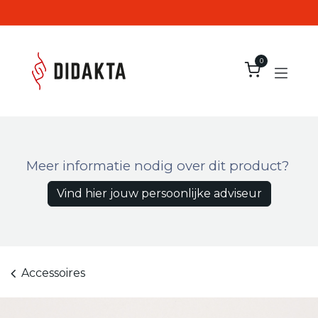
Overslaan naar inhoud
0
Meer informatie nodig over dit product?
Vind hier jouw persoonlijke adviseur
Accessoires