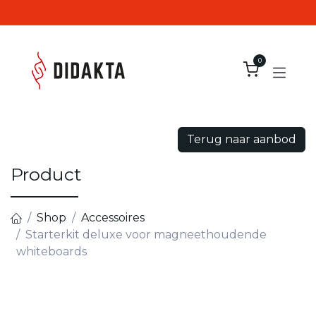
Overslaan naar inhoud
0
Terug naar aanbod
Product
Shop
Accessoires
Starterkit deluxe voor magneethoudende
whiteboards