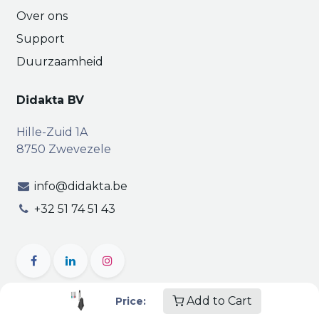
Over ons
Support
Duurzaamheid
Didakta BV
Hille-Zuid 1A
8750 Zwevezele
info@didakta.be
+32 51 74 51 43
Add to Cart
Price: