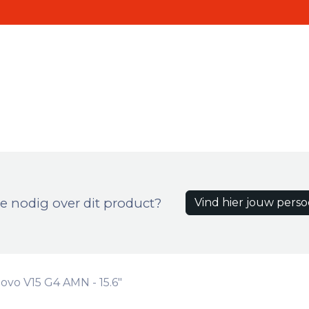
Realisaties
Contact
ten
e nodig over dit product?
Vind hier jouw perso
ovo V15 G4 AMN - 15.6"