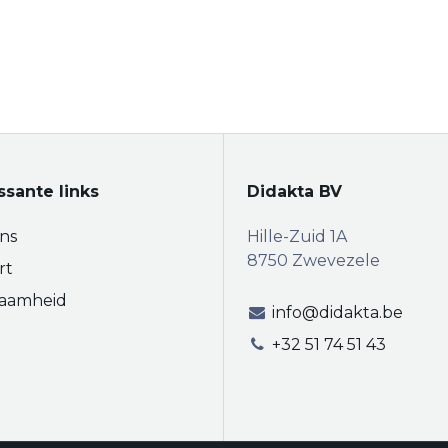
ssante links
Didakta BV
ns
Hille-Zuid 1A
8750 Zwevezele
rt
aamheid
info@didakta.be
+32 51 74 51 43