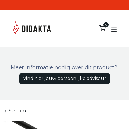
Overslaan naar inhoud
0
Meer informatie nodig over dit product?
Vind hier jouw persoonlijke adviseur
Stroom