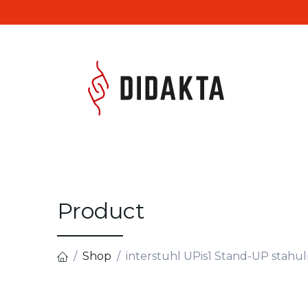
Overslaan naar inhoud
Produc
Product
Shop
interstuhl UPis1 Stand-UP stahu