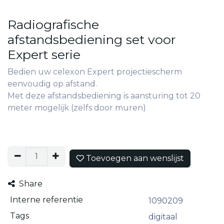
Radiografische
afstandsbediening set voor
Expert serie
Bedien uw celexon Expert projectiescherm
eenvoudig op afstand.
Met deze afstandsbediening is aansturing tot 20
meter mogelijk (zelfs door muren)
Toevoegen aan wenslijst
Share
Interne referentie
1090209
Tags
digitaal