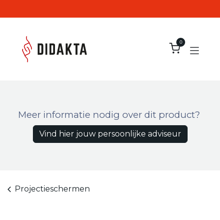
Overslaan naar inhoud
0
Meer informatie nodig over dit product?
Vind hier jouw persoonlijke adviseur
Projectieschermen