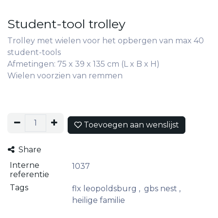
Student-tool trolley
Trolley met wielen voor het opbergen van max 40
student-tools
Afmetingen: 75 x 39 x 135 cm (L x B x H)
Wielen voorzien van remmen
Toevoegen aan wenslijst
Share
Interne
1037
referentie
Tags
flx leopoldsburg
,
gbs nest
,
heilige familie