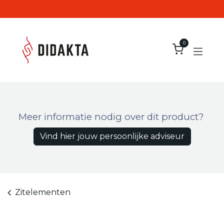
Overslaan naar inhoud
0
Meer informatie nodig over dit product?
Vind hier jouw persoonlijke adviseur
Zitelementen