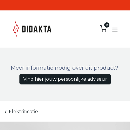
Overslaan naar inhoud
0
Meer informatie nodig over dit product?
Vind hier jouw persoonlijke adviseur
Elektrificatie