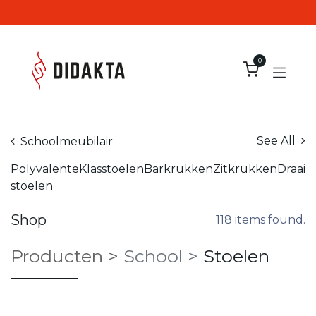
Overslaan naar inhoud
0
See All
Schoolmeubilair
Polyvalente
Klasstoelen
Barkrukken
Zitkrukken
Draais
stoelen
Shop
118 items found.
Producten
>
School
>
Stoelen