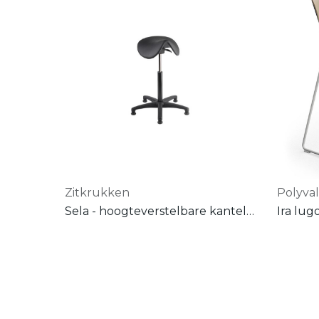
Zitkrukken
Polyva
Sela - hoogteverstelbare kantelkruk op wielen