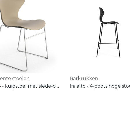
lente stoelen
Barkrukken
Ira lugo - kuipstoel met slede-onderstel - in matte kunststof