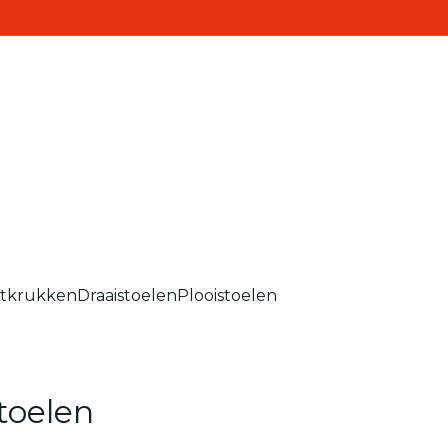
Realisaties
Contact
ten
itkrukken
Draaistoelen
Plooistoelen
toelen