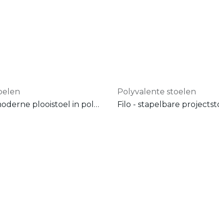
oelen
Polyvalente stoelen
Flipi - moderne plooistoel in polypropyleen
Filo - stapelbare projectst