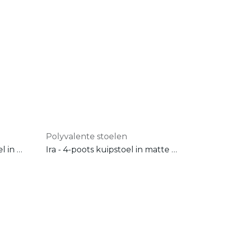
Polyvalente stoelen
Ira alto - 4-poots hoge stoel in matte kunststof
Ira - 4-poots kuipstoel in matte kunststof