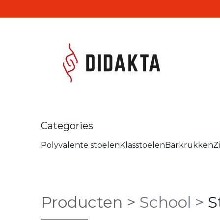
Overslaan naar inhoud
Produc
Categories
Polyvalente stoelen
Klasstoelen
Barkrukken
Z
Producten
>
School
>
S