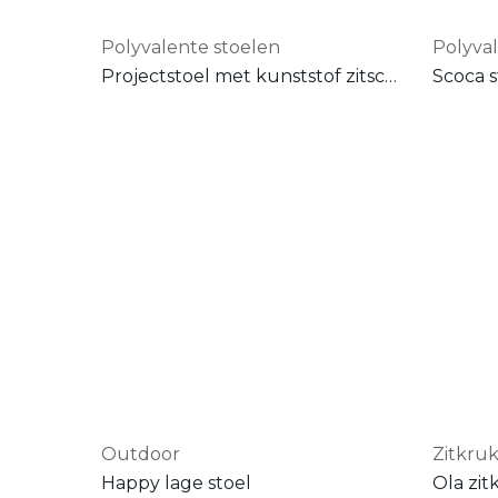
Polyvalente stoelen
Polyva
Projectstoel met kunststof zitschaal
Scoca s
Outdoor
Zitkru
Happy lage stoel
Ola zit