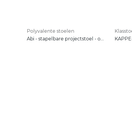
Polyvalente stoelen
Klassto
Abi - stapelbare projectstoel - onderstel in chroom
KAPPE