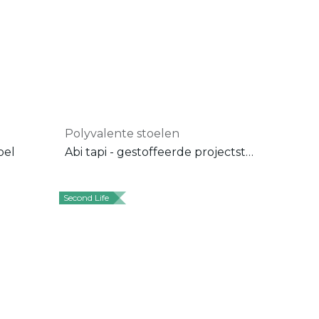
Polyvalente stoelen
oel
Abi tapi - gestoffeerde projectstoel - onderstel in chroom
Second Life