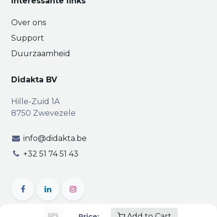
Interessante links
Over ons
Support
Duurzaamheid
Didakta BV
Hille-Zuid 1A
8750 Zwevezele
info@didakta.be
+32 51 74 51 43
Add to Cart
Price: