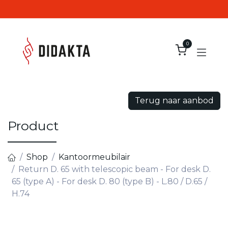
Overslaan naar inhoud
0
Terug naar aanbod
Product
Shop
Kantoormeubilair
Return D. 65 with telescopic beam - For desk D.
65 (type A) - For desk D. 80 (type B) - L.80 / D.65 /
H.74